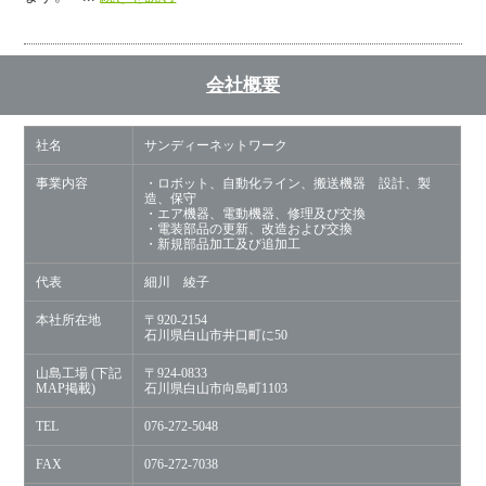
会社概要
社名
サンディーネットワーク
事業内容
・ロボット、自動化ライン、搬送機器 設計、製
造、保守
・エア機器、電動機器、修理及び交換
・電装部品の更新、改造および交換
・新規部品加工及び追加工
代表
細川 綾子
本社所在地
〒920-2154
石川県白山市井口町に50
山島工場 (下記
〒924-0833
MAP掲載)
石川県白山市向島町1103
TEL
076-272-5048
FAX
076-272-7038