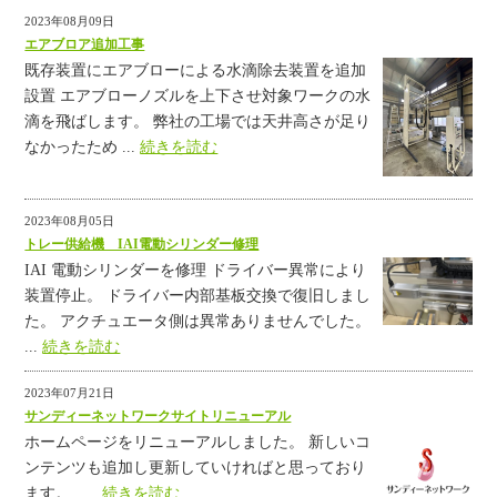
2023年08月09日
エアブロア追加工事
既存装置にエアブローによる水滴除去装置を追加
設置 エアブローノズルを上下させ対象ワークの水
滴を飛ばします。 弊社の工場では天井高さが足り
なかったため ...
続きを読む
2023年08月05日
トレー供給機 IAI電動シリンダー修理
IAI 電動シリンダーを修理 ドライバー異常により
装置停止。 ドライバー内部基板交換で復旧しまし
た。 アクチュエータ側は異常ありませんでした。
...
続きを読む
2023年07月21日
サンディーネットワークサイトリニューアル
ホームページをリニューアルしました。 新しいコ
ンテンツも追加し更新していければと思っており
ます。 ...
続きを読む